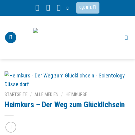
Skip
0,00
€
to
content
STARTSEITE
/
ALLE MEDIEN
/
HEIMKURSE
Heimkurs – Der Weg zum Glücklichsein