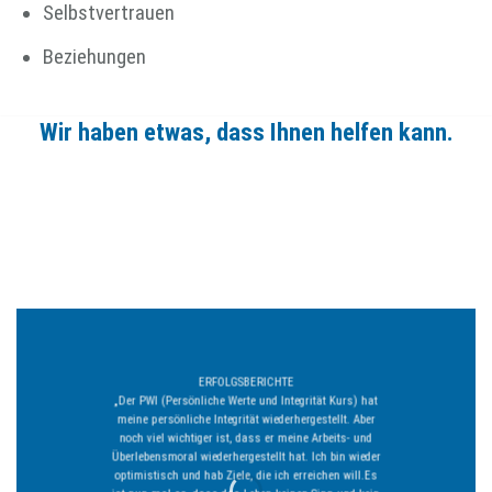
Selbstvertrauen
Beziehungen
Wir haben etwas, dass Ihnen helfen kann.
ERFOLGSBERICHTE
„Der PWI (Persönliche Werte und Integrität Kurs) hat
meine persönliche Integrität wiederhergestellt. Aber
noch viel wichtiger ist, dass er meine Arbeits- und
Überlebensmoral wiederhergestellt hat. Ich bin wieder
optimistisch und hab Ziele, die ich erreichen will.Es