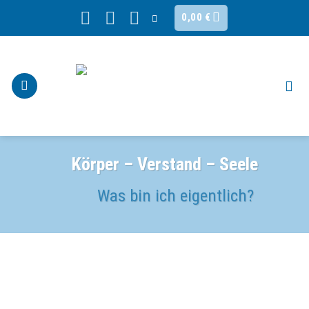
Skip
0,00
€
to
content
Körper – Verstand – Seele
Was bin ich eigentlich?